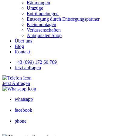
Räumungen
Umzüge
Entrümpelungen
Entsorgung durch Entsorgungspartner
Kleinmontagen
Verlassenschaften
Antiquitäten Shop
Über uns
Blog
Kontakt
+43 (699) 172 60 769
Jetzt anfragen
Jetzt Anfragen
whatsapp
facebook
phone