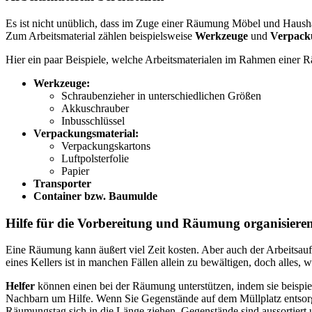
Es ist nicht unüblich, dass im Zuge einer Räumung Möbel und Haushal
Zum Arbeitsmaterial zählen beispielsweise
Werkzeuge
und
Verpack
Hier ein paar Beispiele, welche Arbeitsmaterialen im Rahmen einer 
Werkzeuge:
Schraubenzieher in unterschiedlichen Größen
Akkuschrauber
Inbusschlüssel
Verpackungsmaterial:
Verpackungskartons
Luftpolsterfolie
Papier
Transporter
Container bzw. Baumulde
Hilfe für die Vorbereitung und Räumung organisiere
Eine Räumung kann äußert viel Zeit kosten. Aber auch der Arbeitsauf
eines Kellers ist in manchen Fällen allein zu bewältigen, doch alles, wa
Helfer
können einen bei der Räumung unterstützen, indem sie beispi
Nachbarn um Hilfe. Wenn Sie Gegenstände auf dem Müllplatz entsorgen
Räumungstag sich in die Länge ziehen. Gegenstände sind aussortiert