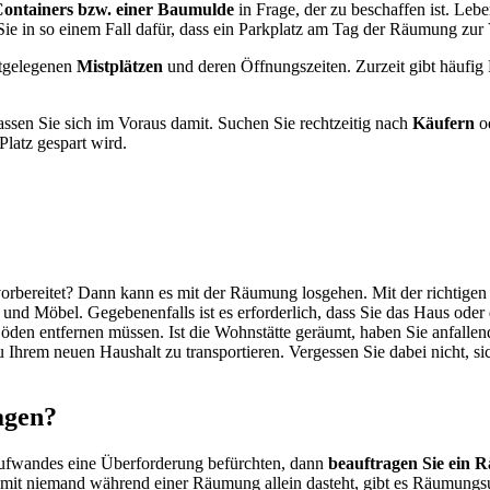
ontainers
bzw. einer Baumulde
in Frage, der zu beschaffen ist. Leb
ie in so einem Fall dafür, dass ein Parkplatz am Tag der Räumung zur 
stgelegenen
Mistplätzen
und deren Öffnungszeiten. Zurzeit gibt häufig
sen Sie sich im Voraus damit. Suchen Sie rechtzeitig nach
Käufern
o
latz gespart wird.
 vorbereitet? Dann kann es mit der Räumung losgehen. Mit der richtigen
und Möbel. Gegebenenfalls ist es erforderlich, dass Sie das Haus od
den entfernen müssen. Ist die Wohnstätte geräumt, haben Sie anfallen
 Ihrem neuen Haushalt zu transportieren. Vergessen Sie dabei nicht, s
agen?
aufwandes eine Überforderung befürchten, dann
beauftragen Sie ein
d. Damit niemand während einer Räumung allein dasteht, gibt es Räumu