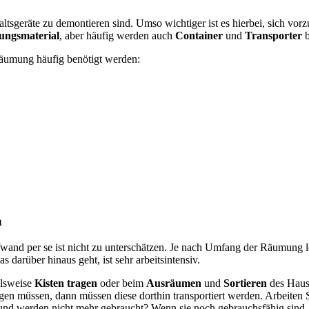
tsgeräte zu demontieren sind. Umso wichtiger ist es hierbei, sich vor
ungsmaterial
, aber häufig werden auch
Container
und
Transporter
b
Räumung häufig benötigt werden:
n
wand per se ist nicht zu unterschätzen. Je nach Umfang der Räumung l
s darüber hinaus geht, ist sehr arbeitsintensiv.
elsweise
Kisten tragen
oder beim
Ausräumen
und
Sortieren
des Hausr
 müssen, dann müssen diese dorthin transportiert werden. Arbeiten Si
 und werden nicht mehr gebraucht? Wenn sie noch gebrauchsfähig sind, 