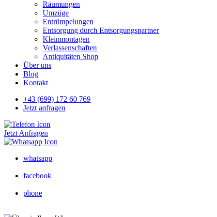
Räumungen
Umzüge
Entrümpelungen
Entsorgung durch Entsorgungspartner
Kleinmontagen
Verlassenschaften
Antiquitäten Shop
Über uns
Blog
Kontakt
+43 (699) 172 60 769
Jetzt anfragen
Jetzt Anfragen
whatsapp
facebook
phone