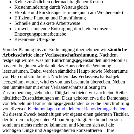
Keine zusätzlichen oder nachträglichen Kosten
Kostenminderung durch Wertausgleich
Flexible und kurzfristige Termine (auch am Wochenende)
Effiziente Planung und Durchführung
Schnelle und diskrete Arbeitsweise
Umweltschonende Entsorgung durch einen unserer
Entsorgungspartnerbetriebe
Besenreine Übergabe
Von der Planung bis zur Endreinigung übernehmen wir
sämtliche
Arbeitsschritte einer
Verlassenschaftsräumung
. Nachdem
festgelegt wurde, was mit Einrichtungsgegenständen und Mobiliar
passiert, beginnen wir damit, das Haus oder die Wohnung
leerzuräumen. Dabei werden sämtliche Haupt- sowie Nebenräume
von Hab und Gut befreit. Nachdem das Verlassenschaftsobjekt
leergeräumt wurde, wird es von uns besenrein übergeben. Neben
den unmittelbar mit einer Verlassenschaftsauflösung im
Zusammenhang stehenden Tätigkeiten bieten wir auch eine Reihe
nützlicher Zusatzleistungen an. Dazu gehören etwa die Demontage
von Möbeln und Einrichtungsgegenständen oder die Durchführung
von diversen
Kleinmontagen und kleinerer Renovierungsarbeiten
.
Zu diesem Zweck beschäftigen wir eigens einen gelernten Tischler,
der für den fachgerechten Abbau Sorge trägt. Sie brauchen sich
somit um nichts mehr zu kümmern und können sich auf die
wichtigen Dinge und Angelegenheiten konzentrieren – Ihre