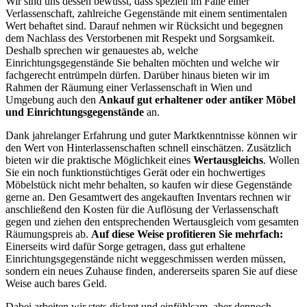
Wir sind uns dessen bewusst, dass speziell im Falle einer
Verlassenschaft, zahlreiche Gegenstände mit einem sentimentalen
Wert behaftet sind. Darauf nehmen wir Rücksicht und begegnen
dem Nachlass des Verstorbenen mit Respekt und Sorgsamkeit.
Deshalb sprechen wir genauestes ab, welche
Einrichtungsgegenstände Sie behalten möchten und welche wir
fachgerecht entrümpeln dürfen. Darüber hinaus bieten wir im
Rahmen der Räumung einer Verlassenschaft in Wien und
Umgebung auch den
Ankauf gut erhaltener oder antiker Möbel
und Einrichtungsgegenstände
an.
Dank jahrelanger Erfahrung und guter Marktkenntnisse können wir
den Wert von Hinterlassenschaften schnell einschätzen. Zusätzlich
bieten wir die praktische Möglichkeit eines
Wertausgleichs
. Wollen
Sie ein noch funktionstüchtiges Gerät oder ein hochwertiges
Möbelstück nicht mehr behalten, so kaufen wir diese Gegenstände
gerne an. Den Gesamtwert des angekauften Inventars rechnen wir
anschließend den Kosten für die Auflösung der Verlassenschaft
gegen und ziehen den entsprechenden Wertausgleich vom gesamten
Räumungspreis ab.
Auf diese Weise profitieren Sie mehrfach:
Einerseits wird dafür Sorge getragen, dass gut erhaltene
Einrichtungsgegenstände nicht weggeschmissen werden müssen,
sondern ein neues Zuhause finden, andererseits sparen Sie auf diese
Weise auch bares Geld.
Dabei arbeiten wir stets diskret und einfühlsam, aber dennoch