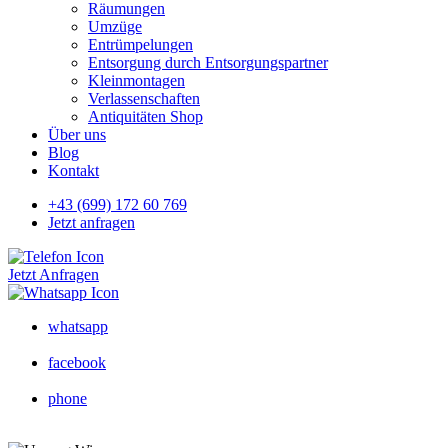
Räumungen
Umzüge
Entrümpelungen
Entsorgung durch Entsorgungspartner
Kleinmontagen
Verlassenschaften
Antiquitäten Shop
Über uns
Blog
Kontakt
+43 (699) 172 60 769
Jetzt anfragen
Jetzt Anfragen
whatsapp
facebook
phone