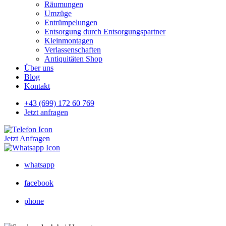
Räumungen
Umzüge
Entrümpelungen
Entsorgung durch Entsorgungspartner
Kleinmontagen
Verlassenschaften
Antiquitäten Shop
Über uns
Blog
Kontakt
+43 (699) 172 60 769
Jetzt anfragen
Jetzt Anfragen
whatsapp
facebook
phone