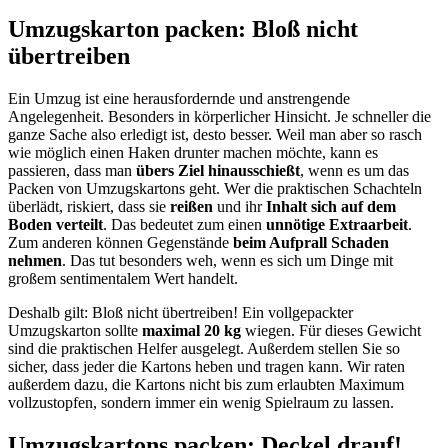
Umzugskarton packen: Bloß nicht
übertreiben
Ein Umzug ist eine herausfordernde und anstrengende
Angelegenheit. Besonders in körperlicher Hinsicht. Je schneller die
ganze Sache also erledigt ist, desto besser. Weil man aber so rasch
wie möglich einen Haken drunter machen möchte, kann es
passieren, dass man
übers Ziel hinausschießt
, wenn es um das
Packen von Umzugskartons geht. Wer die praktischen Schachteln
überlädt, riskiert, dass sie
reißen
und ihr
Inhalt sich auf dem
Boden verteilt
. Das bedeutet zum einen
unnötige Extraarbeit
.
Zum anderen können Gegenstände
beim Aufprall Schaden
nehmen
. Das tut besonders weh, wenn es sich um Dinge mit
großem sentimentalem Wert handelt.
Deshalb gilt: Bloß nicht übertreiben! Ein vollgepackter
Umzugskarton sollte
maximal 20 kg
wiegen. Für dieses Gewicht
sind die praktischen Helfer ausgelegt. Außerdem stellen Sie so
sicher, dass jeder die Kartons heben und tragen kann. Wir raten
außerdem dazu, die Kartons nicht bis zum erlaubten Maximum
vollzustopfen, sondern immer ein wenig Spielraum zu lassen.
Umzugskartons packen: Deckel drauf!