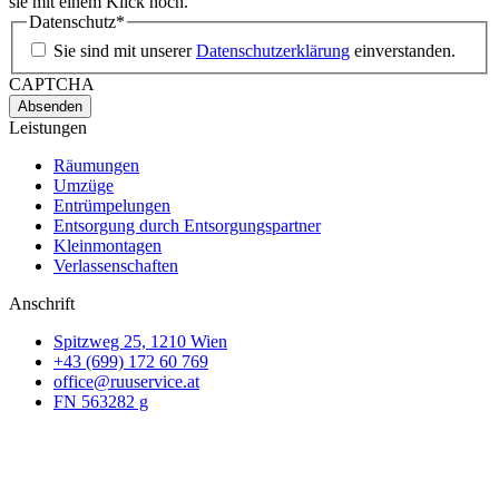
sie mit einem Klick hoch.
Datenschutz
*
Sie sind mit unserer
Datenschutzerklärung
einverstanden.
CAPTCHA
Leistungen
Räumungen
Umzüge
Entrümpelungen
Entsorgung durch Entsorgungspartner
Kleinmontagen
Verlassenschaften
Anschrift
Spitzweg 25, 1210 Wien
+43 (699) 172 60 769
office@ruuservice.at
FN 563282 g